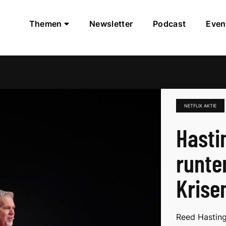
Themen
Newsletter
Podcast
Even
NETFLIX AKTIE
Hasti
runter
Kris
Reed Hasting