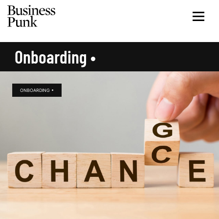
Onboarding •
ONBOARDING •