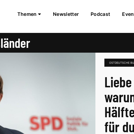
Themen
Newsletter
Podcast
Even
länder
OSTDEUTSCHE B
Liebe
warum
Hälft
für 