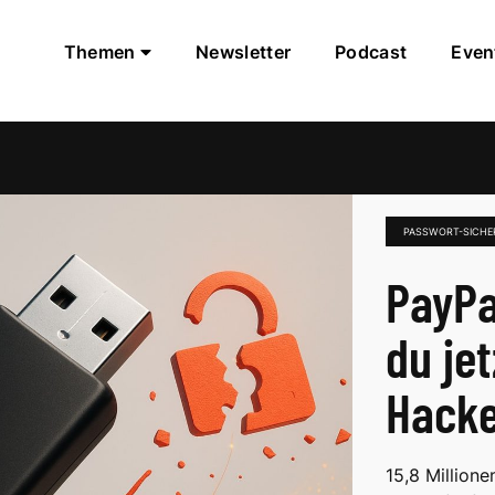
Themen
Newsletter
Podcast
Even
PASSWORT-SICHE
PayPa
du je
Hack
15,8 Million