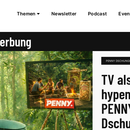
Themen
Newsletter
Podcast
Even
erbung
PENNY DSCHUNG
TV al
hypen
PENN
Dsch