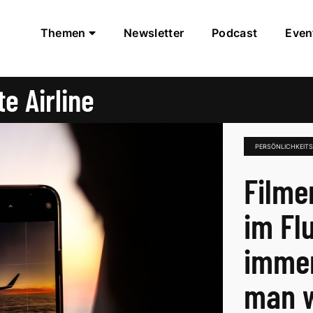
Themen
Newsletter
Podcast
Even
e Airline
PERSÖNLICHKEITS
Filme
im Fl
immer
man 