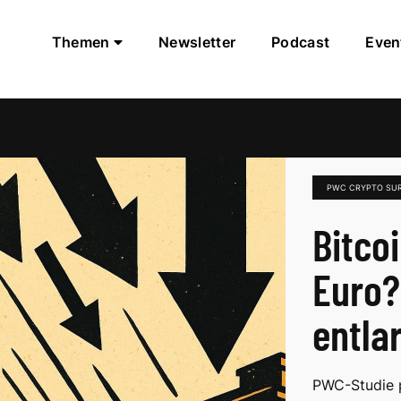
Themen
Newsletter
Podcast
Even
PWC CRYPTO SU
Bitco
Euro?
entla
PWC-Studie p