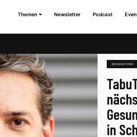
Themen
Newsletter
Podcast
Even
REVENGE PORN
TabuT
nächs
Gesun
in Sc