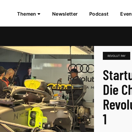
Themen
Newsletter
Podcast
Even
REVOLUT PAY
Start
Die C
Revol
1