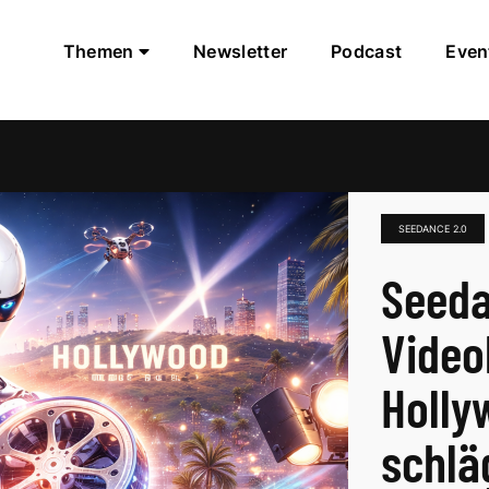
Themen
Newsletter
Podcast
Even
SEEDANCE 2.0
Seeda
Video
Holly
schlä