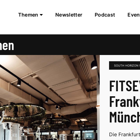
Themen
Newsletter
Podcast
Even
hen
SOUTH HORIZON
FITSE
Frank
Münc
Die Frankfu