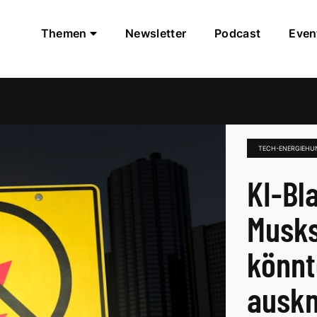
Themen
Newsletter
Podcast
Even
TECH-ENERGIEHU
KI-Bl
Musks
könnt
auskn