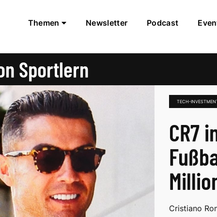
Themen
Newsletter
Podcast
Even
on Sportlern
TECH-INVESTMEN
CR7 in
Fußba
Millio
Cristiano Ron