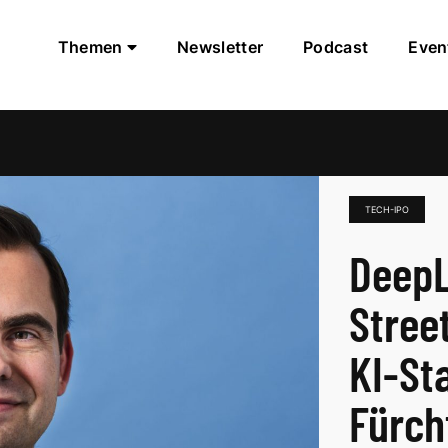
Themen
Newsletter
Podcast
Even
TECH-IPO
DeepL
Stree
KI-St
Fürch