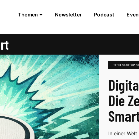
Themen
Newsletter
Podcast
Even
rt
TECH STARTUP S
Digita
Die Z
Smar
In einer Wel