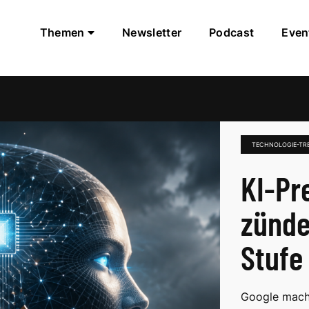
Themen
Newsletter
Podcast
Even
TECHNOLOGIE-TR
KI-Pr
zünde
Stufe
Google macht