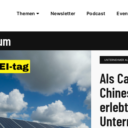
Themen
Newsletter
Podcast
Even
aum
UNTERNEHMER A
Als C
Chines
erleb
Unter