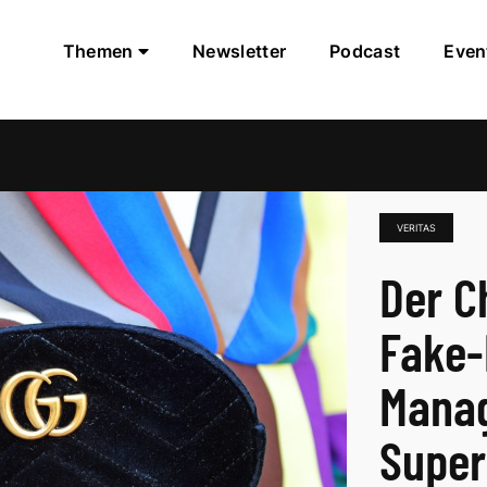
Themen
Newsletter
Podcast
Even
VERITAS
Der C
Fake-
Manag
Super