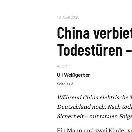
16. April 2026
China verbie
Todestüren –
Autor*in
Uli Weißgerber
Seite 1 / 3
Während China elektrische Tü
Deutschland noch. Nach tödli
Sicherheit – mit fatalen Folg
Ein Mann und zwei Kinder v