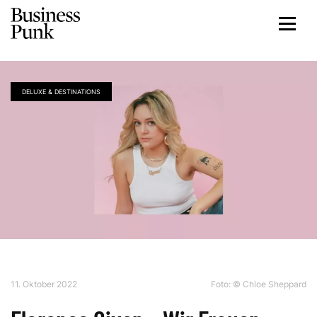
DELUXE & DESTINATIONS
11. Oktober 2022
Foto: © Chloe Sheppard