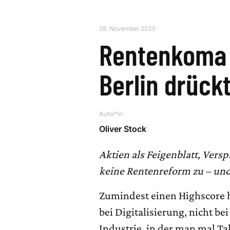
28. November 2025
Rentenkoma 
Berlin drück
Autor*in
Oliver Stock
Aktien als Feigenblatt, Verspr
keine Rentenreform zu – und
Zumindest einen Highscore h
bei Digitalisierung, nicht be
Industrie, in der man mal Ta