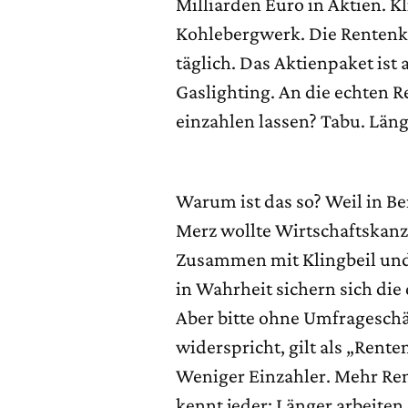
Milliarden Euro in Aktien. Kl
Kohlebergwerk. Die Rentenkas
täglich. Das Aktienpaket is
Gaslighting. An die echten R
einzahlen lassen? Tabu. Läng
Warum ist das so? Weil in Ber
Merz wollte Wirtschaftskanzle
Zusammen mit Klingbeil und 
in Wahrheit sichern sich die
Aber bitte ohne Umfrageschä
widerspricht, gilt als „Rent
Weniger Einzahler. Mehr Re
kennt jeder: Länger arbeite