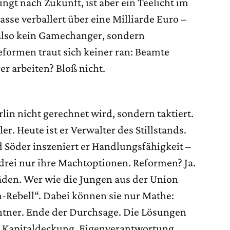
ingt nach Zukunft, ist aber ein Teelicht im
se verballert über eine Milliarde Euro –
t also kein Gamechanger, sondern
eformen traut sich keiner ran: Beamte
er arbeiten? Bloß nicht.
lin nicht gerechnet wird, sondern taktiert.
r. Heute ist er Verwalter des Stillstands.
Söder inszeniert er Handlungsfähigkeit –
 drei nur ihre Machtoptionen. Reformen? Ja.
den. Wer wie die Jungen aus der Union
en-Rebell“. Dabei können sie nur Mathe:
ntner. Ende der Durchsage. Die Lösungen
n. Kapitaldeckung. Eigenverantwortung.