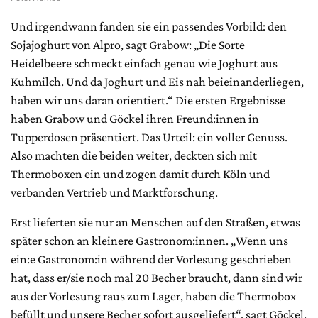
Und irgendwann fanden sie ein passendes Vorbild: den
Sojajoghurt von Alpro, sagt Grabow: „Die Sorte
Heidelbeere schmeckt einfach genau wie Joghurt aus
Kuhmilch. Und da Joghurt und Eis nah beieinanderliegen,
haben wir uns daran orientiert.“ Die ersten Ergebnisse
haben Grabow und Göckel ihren Freund:innen in
Tupperdosen präsentiert. Das Urteil: ein voller Genuss.
Also machten die beiden weiter, deckten sich mit
Thermoboxen ein und zogen damit durch Köln und
verbanden Vertrieb und Marktforschung.
Erst lieferten sie nur an Menschen auf den Straßen, etwas
später schon an kleinere Gastronom:innen. „Wenn uns
ein:e Gastronom:in während der Vorlesung geschrieben
hat, dass er/sie noch mal 20 Becher braucht, dann sind wir
aus der Vorlesung raus zum Lager, haben die Thermobox
befüllt und unsere Becher sofort ausgeliefert“, sagt Göckel.