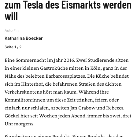
zum Tesla des Eismarkts werden
will
Autor*in
Katharina Boecker
Seite 1 / 2
Eine Sommernacht im Jahr 2016. Zwei Studierende sitzen
in einer kleinen Gastroküche mitten in Köln, ganz in der
Nähe des belebten Barbarossaplatzes. Die Küche befindet
sich im Hinterhof, die befahrenen Straßen des dichten
Verkehrsknotens hört man kaum. Während ihre
Kommiliton:innen um diese Zeit trinken, feiern oder
einfach nur schlafen, arbeiten Jan Grabow und Rebecca
Göckel hier seit Wochen jeden Abend, immer bis zwei, drei
Uhr morgens.
Sie arbeiten an einem Produkt. Einem Produkt, das den