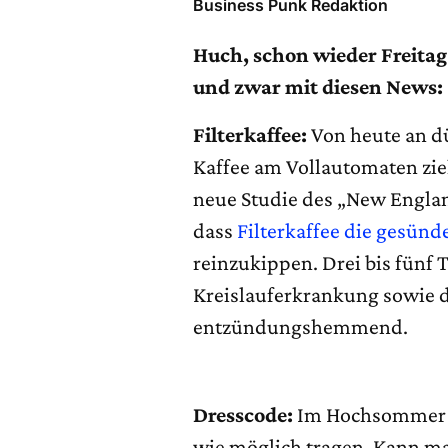
Business Punk Redaktion
Huch, schon wieder Freitag!
und zwar mit diesen News:
Filterkaffee:
Von heute an dü
Kaffee am Vollautomaten zie
neue Studie des „New Englan
dass
Filterkaffee die gesünd
reinzukippen. Drei bis fünf 
Kreislauferkrankung sowie 
entzündungshemmend.
Dresscode:
Im Hochsommer w
wie möglich tragen. Kann m