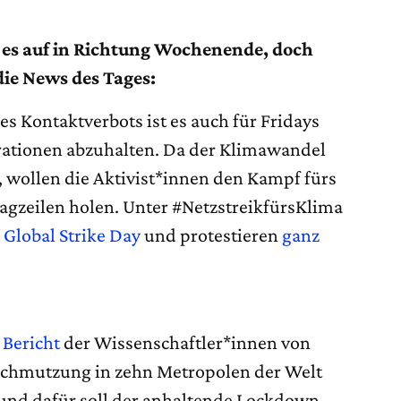
 es auf in Richtung Wochenende, doch
ie News des Tages:
s Kontaktverbots ist es auch für Fridays
rationen abzuhalten. Da der Klimawandel
t, wollen die Aktivist*innen den Kampf fürs
lagzeilen holen. Unter #NetzstreikfürsKlima
n
Global Strike Day
und protestieren
ganz
m
Bericht
der Wissenschaftler*innen von
rschmutzung in zehn Metropolen der Welt
rund dafür soll der anhaltende Lockdown