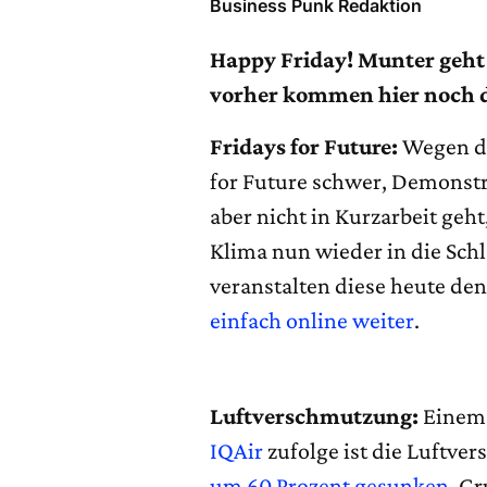
Business Punk Redaktion
Happy Friday! Munter geht
vorher kommen hier noch d
Fridays for Future:
Wegen de
for Future schwer, Demonst
aber nicht in Kurzarbeit geh
Klima nun wieder in die Sch
veranstalten diese heute de
einfach online weiter
.
Luftverschmutzung:
Eine
IQAir
zufolge ist die Luftve
um 60 Prozent gesunken
. G