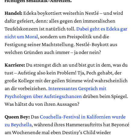
richtigen Smalltalk-Anreizen.
Handel:
Edeka boykottiert weiterhin Nestlé – und wird
dafür gefeiert, denn: alles gegen den immoralischen
Teufelskonzern ist natürlich toll.
Dabei geht es Edeka gar
nicht um Moral
, sondern um Preispolitik und die
Festigung seiner Machtstellung. Nestlé-Boykott aus
welchen Gründen auch immer – ja oder nein?
Karriere:
Du strengst dich an und bist gut in dem, was du
tust – Aufstieg also kein Problem! Tja, Pech gehabt, der
große Kollege mit der geilen Stimme wird wahrscheinlich
an dir vorbeiziehen.
Interessantes Gespräch mit
Psychologen über Aufstiegschancen
drüben beim Spiegel.
Was hältst du von ihren Aussagen?
Queen Bey:
Das
Coachella-Festival in Kalifornien wurde
zu Beychella
, während ihres Hammerauftritts hat Beyoncé
am Wochenende mal eben Destiny’s Child wieder