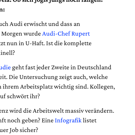
n:
auch Audi erwischt und dass an
te Morgen wurde
Audi-Chef Rupert
t nun in U-Haft. Ist die komplette
inell?
udie
geht fast jeder Zweite in Deutschland
eit. Die Untersuchung zeigt auch, welche
 ihrem Arbeitsplatz wichtig sind. Kollegen,
uf schwört ihr?
enz wird die Arbeitswelt massiv verändern.
nft noch geben? Eine
Infografik
listet
uer Job sicher?