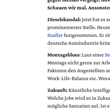
Schauen wir mal. Ansonste
Dieselskandal:
Jetzt hat es 
prominentester Stelle. Heu
Stadler
festgenommen. Er sitz
deutsche Autoindustrie krim
Montagsblues
: Laut einer
St
Montags nicht gerne zur Arb
Faktoren den Angestellten an
Work-Life-Balance etc. Wora
Zukunft:
Künstliche Intellig
Welche Jobs wird es in Zuku
mögliche Szenarien auf. Ist e