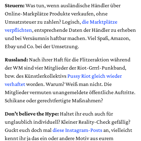
Steuern:
Was tun, wenn ausländische Händler über
Online-Markplätze Produkte verkaufen, ohne
Umsatzsteuer zu zahlen? Logisch,
die Marktplätze
verpflichten
, entsprechende Daten der Händler zu erheben
und bei Versäumnis haftbar machen. Viel Spaß, Amazon,
Ebay und Co. bei der Umsetzung.
Russland:
Nach ihrer Haft für die Flitzeraktion während
der WM sind vier Mitglieder der Riot-Grrrl-Punkband,
bzw. des Künstlerkollektivs
Pussy Riot gleich wieder
verhaftet
worden. Warum? Weiß man nicht. Die
Mitglieder vermuten unangemeldete öffentliche Auftritte.
Schikane oder gerechtfertigte Maßnahmen?
Don’t believe the Hype:
Haltet ihr euch auch für
unglaublich individuell? Kleiner Reality-Check gefällig?
Guckt euch doch mal
diese Instagram-Posts
an, vielleicht
kennt ihr ja das ein oder andere Motiv aus eurem