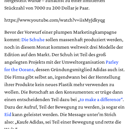
hergestellt wurde – zunächst zu einer limitierten
Stückzahl von 7000 zu 200 Dollar je Paar.
https://www.youtube.com/watch?v=iisMyJdkyqg
Bevor der Vorwurf einer plumpen Marketingkampagne
kommt:
Die Schuhe
sollen massenhaft produziert werden,
noch in diesem Monat kommen weltweit drei Modelle der
Edition auf den Markt. Der Schuh ist Teil des groß
angelegten Projekts mit der Umweltorganisation
Parley
for the Oceans
, dessen Gründungsmitglied Adidas auch ist.
Die Firma gibt selbst an, irgendwann bei der Herstellung
ihrer Produkte kein neues Plastik mehr verwenden zu
wollen. Die Botschaft an den Konsumenten: er trüge dann
einen entscheidenden Teil dazu bei „
to make a difference“
.
Dazu der Aufruf, Teil der Bewegung zu werden, ja sogar ein
Eid
kann geleistet werden. Die Message unter’m Strich
also: „Kaufe Adidas, sei Teil einer Bewegung und rette die