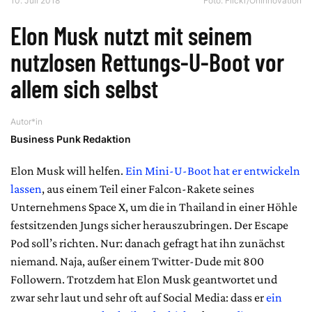
10. Juli 2018
Foto:
Flickr/OnInnovation
Elon Musk nutzt mit seinem
nutzlosen Rettungs-U-Boot vor
allem sich selbst
Autor*in
Business Punk Redaktion
Elon Musk will helfen.
Ein Mini-U-Boot hat er entwickeln
lassen
, aus einem Teil einer Falcon-Rakete seines
Unternehmens Space X, um die in Thailand in einer Höhle
festsitzenden Jungs sicher herauszubringen. Der Escape
Pod soll’s richten. Nur: danach gefragt hat ihn zunächst
niemand. Naja, außer einem Twitter-Dude mit 800
Followern. Trotzdem hat Elon Musk geantwortet und
zwar sehr laut und sehr oft auf Social Media: dass er
ein