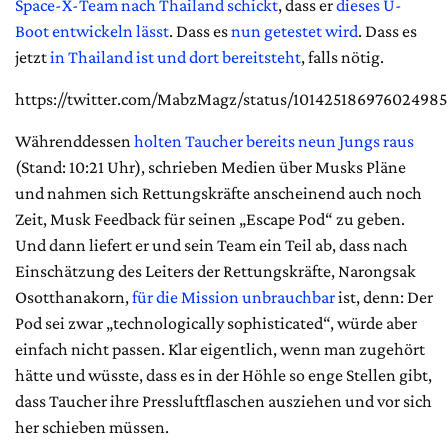
Space-X-Team nach Thailand schickt
, dass er
dieses U-
Boot entwickeln lässt
. Dass es
nun getestet wird
. Dass es
jetzt
in Thailand ist und dort bereitsteht
, falls nötig.
https://twitter.com/MabzMagz/status/101425186976024985
Währenddessen
holten Taucher bereits neun Jungs raus
(Stand: 10:21 Uhr), schrieben Medien über Musks Pläne
und nahmen sich Rettungskräfte anscheinend auch noch
Zeit, Musk Feedback für seinen „Escape Pod“ zu geben.
Und dann liefert er und sein Team ein Teil ab, dass nach
Einschätzung des Leiters der Rettungskräfte, Narongsak
Osotthanakorn,
für die Mission unbrauchbar
ist, denn: Der
Pod sei zwar „technologically sophisticated“, würde aber
einfach nicht passen. Klar eigentlich, wenn man zugehört
hätte und wüsste, dass es in der Höhle so enge Stellen gibt,
dass Taucher ihre Pressluftflaschen ausziehen und vor sich
her schieben müssen.