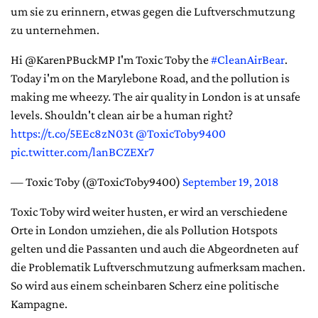
um sie zu erinnern, etwas gegen die Luftverschmutzung
zu unternehmen.
Hi @KarenPBuckMP I'm Toxic Toby the
#CleanAirBear
.
Today i'm on the Marylebone Road, and the pollution is
making me wheezy. The air quality in London is at unsafe
levels. Shouldn't clean air be a human right?
https://t.co/5EEc8zN03t
@ToxicToby9400
pic.twitter.com/lanBCZEXr7
— Toxic Toby (@ToxicToby9400)
September 19, 2018
Toxic Toby wird weiter husten, er wird an verschiedene
Orte in London umziehen, die als Pollution Hotspots
gelten und die Passanten und auch die Abgeordneten auf
die Problematik Luftverschmutzung aufmerksam machen.
So wird aus einem scheinbaren Scherz eine politische
Kampagne.