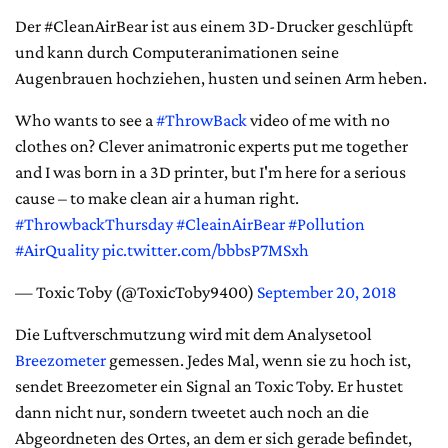
Der #CleanAirBear ist aus einem 3D-Drucker geschlüpft
und kann durch Computeranimationen seine
Augenbrauen hochziehen, husten und seinen Arm heben.
Who wants to see a
#ThrowBack
video of me with no
clothes on? Clever animatronic experts put me together
and I was born in a 3D printer, but I'm here for a serious
cause – to make clean air a human right.
#ThrowbackThursday
#CleainAirBear
#Pollution
#AirQuality
pic.twitter.com/bbbsP7MSxh
— Toxic Toby (@ToxicToby9400)
September 20, 2018
Die Luftverschmutzung wird mit dem Analysetool
Breezometer
gemessen. Jedes Mal, wenn sie zu hoch ist,
sendet Breezometer ein Signal an Toxic Toby. Er hustet
dann nicht nur, sondern tweetet auch noch an die
Abgeordneten des Ortes, an dem er sich gerade befindet,