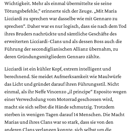
Wichtigkeit. Mehr als einmal übermittelte sie seine
Tötungsbefehle,“ erinnerte sich der Zeuge. „Mit Maria
Licciardi zu sprechen war dasselbe wie mit Gennaro zu
sprechen“. Daher war es nur logisch, dass sie nach dem Tod
ihres Bruders nachrückte und sämtliche Geschäfte des
erweiterten Licciardi-Clans und als dessen Boss auch die
Führung der secondiglianischen Allianz übernahm, zu
deren Gründungsmitgliedern Gennaro zählte.
Licciardi ist ein kühler Kopf, extrem intelligent und
berechnend. Sie meidet Aufmerksamkeit wie Maulwürfe
das Licht und gründet darauf ihren Führungsstil. Nicht
einmal, als ihr Neffe Vincenzo „il principe“ Esposito wegen
einer Verwechslung vom Motorrad geschossen wird,
macht sie sich selbst die Hände schmutzig. Trotzdem
sterben in wenigen Tagen darauf 14 Menschen. Die Macht
Marias und ihres Clans war so stark, dass sie von den
anderen Clans verlangen konnte, sich selbst um die