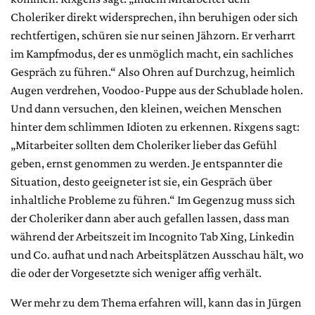
Choleriker direkt widersprechen, ihn beruhigen oder sich
rechtfertigen, schüren sie nur seinen Jähzorn. Er verharrt
im Kampfmodus, der es unmöglich macht, ein sachliches
Gespräch zu führen.“ Also Ohren auf Durchzug, heimlich
Augen verdrehen, Voodoo-Puppe aus der Schublade holen.
Und dann versuchen, den kleinen, weichen Menschen
hinter dem schlimmen Idioten zu erkennen. Rixgens sagt:
„Mitarbeiter sollten dem Choleriker lieber das Gefühl
geben, ernst genommen zu werden. Je entspannter die
Situation, desto geeigneter ist sie, ein Gespräch über
inhaltliche Probleme zu führen.“ Im Gegenzug muss sich
der Choleriker dann aber auch gefallen lassen, dass man
während der Arbeitszeit im Incognito Tab Xing, Linkedin
und Co. aufhat und nach Arbeitsplätzen Ausschau hält, wo
die oder der Vorgesetzte sich weniger affig verhält.
Wer mehr zu dem Thema erfahren will, kann das in Jürgen