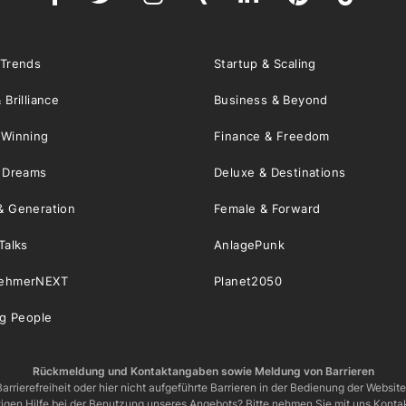
 Trends
Startup & Scaling
 Brilliance
Business & Beyond
 Winning
Finance & Freedom
& Dreams
Deluxe & Destinations
& Generation
Female & Forward
Talks
AnlagePunk
nehmerNEXT
Planet2050
ng People
Rückmeldung und Kontaktangaben sowie Meldung von Barrieren
arrierefreiheit oder hier nicht aufgeführte Barrieren in der Bedienung der Websit
igen Hilfe bei der Benutzung unseres Angebots? Bitte nehmen Sie mit uns Kontak