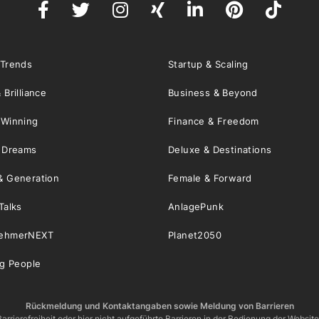
 Trends
Startup & Scaling
 Brilliance
Business & Beyond
 Winning
Finance & Freedom
& Dreams
Deluxe & Destinations
& Generation
Female & Forward
Talks
AnlagePunk
nehmerNEXT
Planet2050
ng People
Rückmeldung und Kontaktangaben sowie Meldung von Barrieren
arrierefreiheit oder hier nicht aufgeführte Barrieren in der Bedienung der Websit