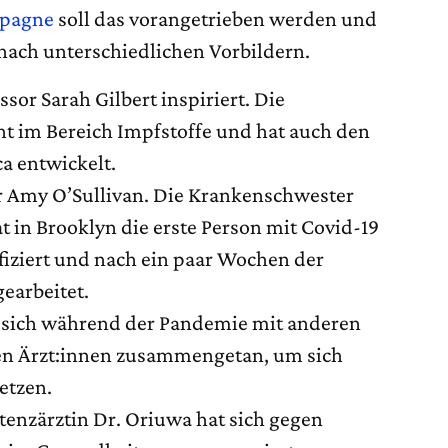
mpagne
soll das vorangetrieben werden und
 nach unterschiedlichen Vorbildern.
ssor Sarah Gilbert inspiriert. Die
ht im Bereich Impfstoffe und hat auch den
a entwickelt.
r Amy O’Sullivan. Die Krankenschwester
 in Brooklyn die erste Person mit Covid-19
nfiziert und nach ein paar Wochen der
earbeitet.
t sich während der Pandemie mit anderen
en Ärzt:innen zusammengetan, um sich
etzen.
stenzärztin Dr. Oriuwa hat sich gegen