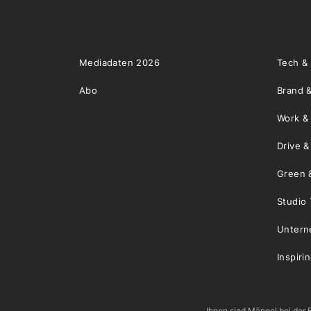
Mediadaten 2026
Tech &
Abo
Brand &
Work &
Drive 
Green 
Studio 
Unter
Inspiri
Ihnen sind Mängel bei der B