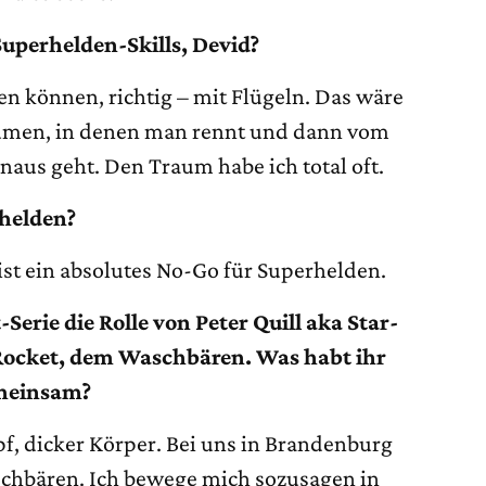
Superhelden-Skills, Devid?
en können, richtig – mit Flügeln. Das wäre
räumen, in denen man rennt und dann vom
naus geht. Den Traum habe ich total oft.
rhelden?
ist ein absolutes No-Go für Superhelden.
Serie die Rolle von Peter Quill aka Star-
 Rocket, dem Waschbären. Was habt ihr
emeinsam?
pf, dicker Körper. Bei uns in Brandenburg
schbären. Ich bewege mich sozusagen in