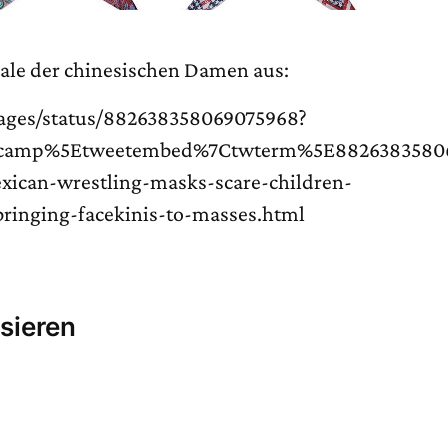
nale der chinesischen Damen aus:
mages/status/882638358069075968?
wcamp%5Etweetembed%7Ctwterm%5E88263835806
xican-wrestling-masks-scare-children-
bringing-facekinis-to-masses.html
sieren