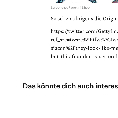
Screenshot Facekini Shop
So sehen übrigens die Origi
https://twitter.com/GettyI
ref_src=twsrc%5Etfw%7Ct
siacon%2Fthey-look-like-me
but-this-founder-is-set-on-
Das könnte dich auch interes