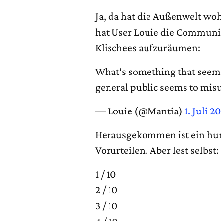
Ja, da hat die Außenwelt woh
hat User Louie die Community
Klischees aufzuräumen:
What‘s something that seems
general public seems to mis
— Louie (@Mantia)
1. Juli 2
Herausgekommen ist ein hu
Vorurteilen. Aber lest selbst:
1 / 10
2 / 10
3 / 10