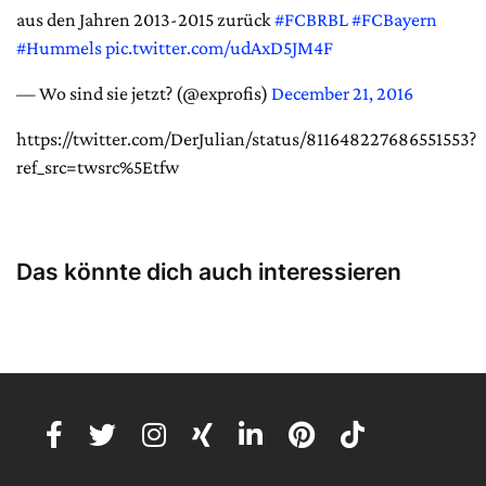
aus den Jahren 2013-2015 zurück
#FCBRBL
#FCBayern
#Hummels
pic.twitter.com/udAxD5JM4F
— Wo sind sie jetzt? (@exprofis)
December 21, 2016
https://twitter.com/DerJulian/status/811648227686551553?
ref_src=twsrc%5Etfw
Das könnte dich auch interessieren