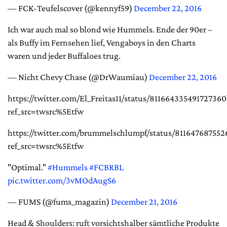
— FCK-Teufelscover (@kennyf59)
December 22, 2016
Ich war auch mal so blond wie Hummels. Ende der 90er –
als Buffy im Fernsehen lief, Vengaboys in den Charts
waren und jeder Buffaloes trug.
— Nicht Chevy Chase (@DrWaumiau)
December 22, 2016
https://twitter.com/El_Freitas11/status/811664335491727360
ref_src=twsrc%5Etfw
https://twitter.com/brummelschlumpf/status/811647687552
ref_src=twsrc%5Etfw
"Optimal."
#Hummels
#FCBRBL
pic.twitter.com/3vMOdAugS6
— FUMS (@fums_magazin)
December 21, 2016
Head & Shoulders: ruft vorsichtshalber sämtliche Produkte