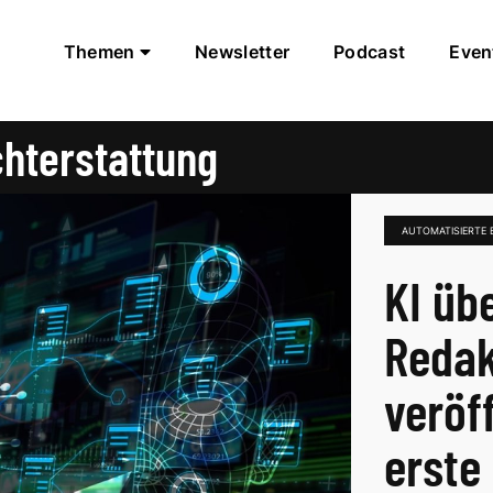
Themen
Newsletter
Podcast
Even
chterstattung
AUTOMATISIERTE
KI üb
Redakt
veröff
erste