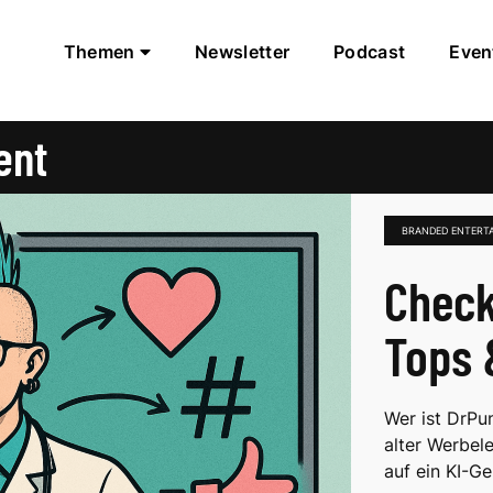
Themen
Newsletter
Podcast
Even
ent
BRANDED ENTERT
Check
Tops 
Wer ist DrPu
alter Werbel
auf ein KI-