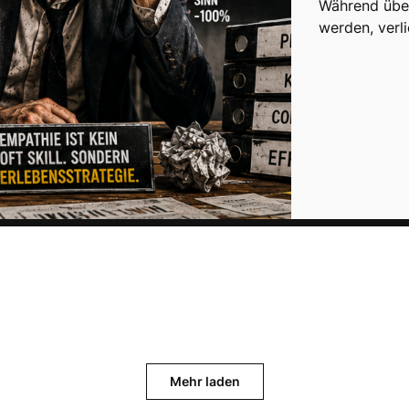
Während übera
werden, verl
Mehr laden