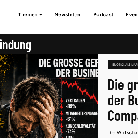
Themen
Newsletter
Podcast
Even
indung
EMOTIONALE MAR
Die g
der B
Comp
Die Wirtscha