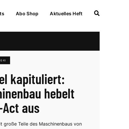
ts
Abo Shop
Aktuelles Heft
G KI
l kapituliert:
inenbau hebelt
-Act aus
it große Teile des Maschinenbaus von