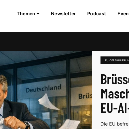
Themen
Newsletter
Podcast
Even
EU-DEREGULIERUN
Brüsse
Masch
EU-AI
Die EU befre