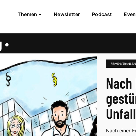
Themen
Newsletter
Podcast
Even
 •
FIRMENVERANSTA
Nach 
gestü
Unfal
Nach einer F