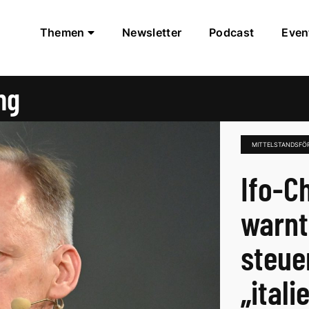
Themen
Newsletter
Podcast
Even
ng
MITTELSTANDSFÖ
Ifo-C
warnt
steue
„itali