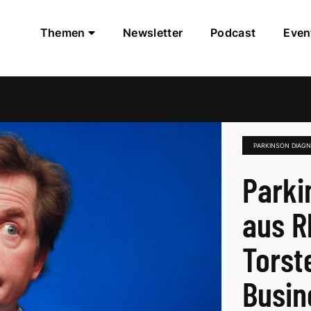
Themen
Newsletter
Podcast
Even
PARKINSON DIAG
Parki
aus R
Torst
Busin