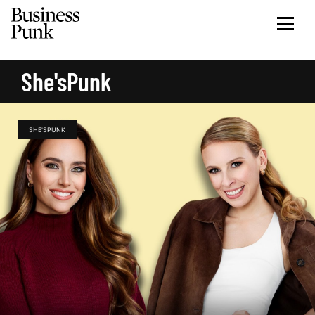
She'sPunk
SHE'SPUNK