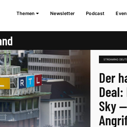
Themen
Newsletter
Podcast
Even
and
STREAMING DEUT
Der h
Deal:
Sky —
Angrif