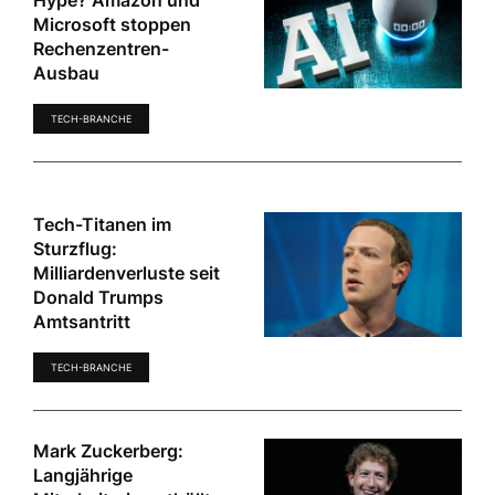
Hype? Amazon und
Microsoft stoppen
Rechenzentren-
Ausbau
TECH-BRANCHE
Tech-Titanen im
Sturzflug:
Milliardenverluste seit
Donald Trumps
Amtsantritt
TECH-BRANCHE
Mark Zuckerberg:
Langjährige