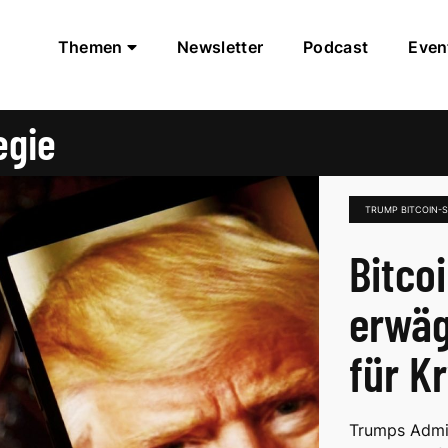
Themen
Newsletter
Podcast
Even
egie
TRUMP BITCOIN-S
Bitco
erwäg
für K
Trumps Admin