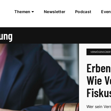
Themen
Newsletter
Podcast
Even
ung
VERMÖGENSÜBER
Erben
Wie V
Fisku
Wer sein Ver