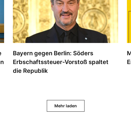
e
Bayern gegen Berlin: Söders
M
en
Erbschaftssteuer-Vorstoß spaltet
E
die Republik
Mehr laden